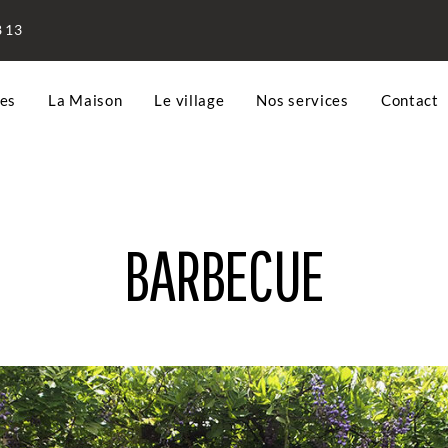
8 13
es
La Maison
Le village
Nos services
Contact
BARBECUE