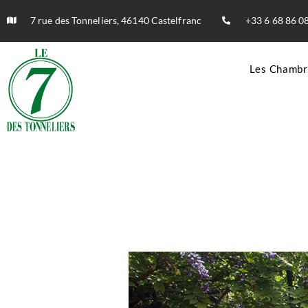
7 rue des Tonneliers, 46140 Castelfranc
+33 6 68 86 0
Les Chambr