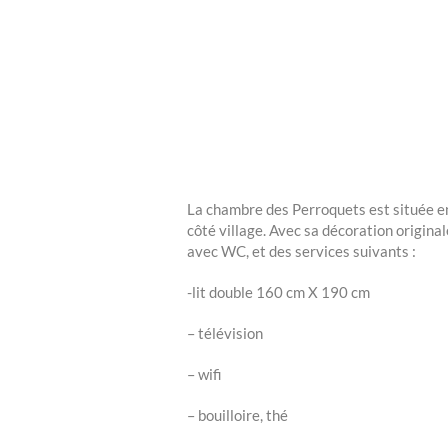
La chambre des Perroquets est située en
côté village. Avec sa décoration origina
avec WC, et des services suivants :
-lit double 160 cm X 190 cm
– télévision
– wifi
– bouilloire, thé