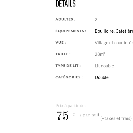
DÉTAILS
2
ADULTES :
Bouilloire
,
Cafetièr
ÉQUIPEMENTS :
Village et cour inté
VUE :
28m²
TAILLE :
Lit double
TYPE DE LIT :
Double
CATÉGORIES :
Prix à partir de:
75
€
par nuit
(+taxes et frais)