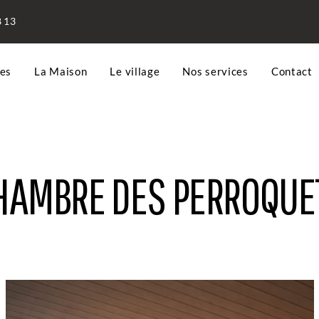
8 13
es
La Maison
Le village
Nos services
Contact
HAMBRE DES PERROQUE