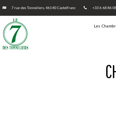
7 rue des Tonneliers, 46140 Castelfranc
+33 6 68 86 0
Les Chambr
C