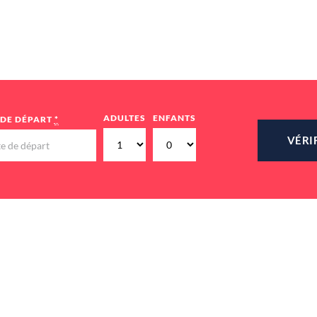
ADULTES
ENFANTS
 DE DÉPART
*