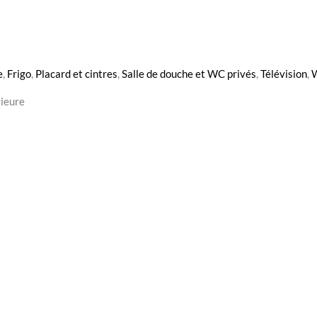
e
,
Frigo
,
Placard et cintres
,
Salle de douche et WC privés
,
Télévision
,
W
rieure